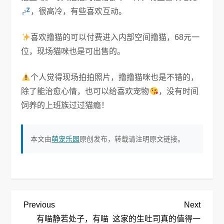
，很高冷，有些喜欢互动。
喜欢撸猫的可以付费进入内部空间撸猫，68元一
位，现场猫咪也是可出售的。
个人觉得现场拍拍照片，撸撸猫咪也是不错的，
除了能治愈心情，也可以给喜欢宠物
，没有时间
饲养的上班族过过猫瘾！
本文由
萌宠乐园
原创发布，转载请注明原文链接。
文
Previous
Next
Previous
Next
Post
Post
有喵静若处子，有喵
这家的生吐司真的值得一