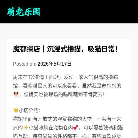
魔都探店｜沉浸式撸猫，吸猫日常！
Posted on:
2026年5月17日
周末在TX淮海里面逛，发现一家人气很高的撸猫
馆，喜欢喵星人的可以来看看，虽然我是养狗狗的
，但确实也被现场的喵咪萌到不肯离去！
小店介绍：
猫馆里面有开放式的观赏猫猫的大堂，一共有十来
只的
小猫咪躺在宠物仓内
，可以隔着玻璃和猫
猫互动。每只猫猫的性格都不一样，有些喜欢睡觉