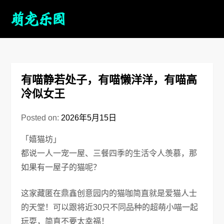
有喵静若处子，有喵懒洋洋，有喵高
冷似女王
Posted on:
2026年5月15日
「嬉猫坊」
都说一人一宠一屋、三餐四季的生活令人羡慕，那
如果有一屋子的猫呢？
这家藏匿在鼎鑫创意园内的猫咖简直就是爱猫人士
的天堂！可以跟将近30只不同品种的超萌小喵一起
玩耍，简直不要太幸福！