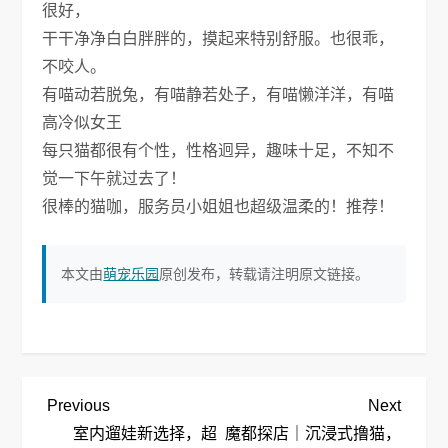
很好，
干干净净白白胖胖的，摸起来特别舒服。也很乖，
不咬人。
有喵动若脱兔，有喵静若处子，有喵懒洋洋，有喵
高冷似女王
每只猫都很有个性，性格迥异，趣味十足，不知不
觉一下午就过去了！
很棒的猫咖，服务员小姐姐也超级温柔的！推荐！
本文由
萌宠乐园
原创发布，转载请注明原文链接。
文
Previous
Next
Previous
Next
Post
Post
室内遛娃新选择，超
魔都探店｜沉浸式撸猫，