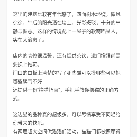
这里的建筑比较有年代感了，四面树木环绕，微风
徐徐，午后的阳光洒在墙上，光影斑驳，十分的宁
静与惬意。这样的情境配上一屋子的软萌喵星人，
实在太治愈了。
店内的装修很温馨，还有提供茶饮，进门撸猫前需
要换上拖鞋。
门口的白板上清楚的写了哪些猫可以摸哪些可以抱
哪些脾气不好
还提供一份“撸猫指南”，手把手教你撸猫的正确方
式。
这边猫的品种真的超级多，可以尽情享受不同喵给
你带来的快乐。
有两层超大空间供猫猫们活动，猫猫们都被照顾得