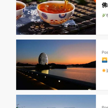
佛
Pos
Pos