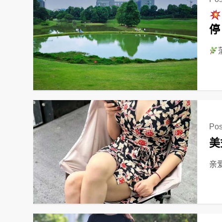
停
Pos
美
亲爱