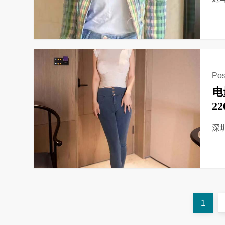
Pos
电
2
深
文
Page
1