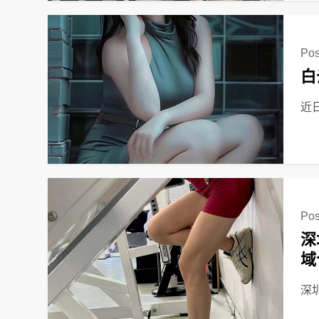
Pos
白
近
Pos
深
域
深