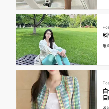
Pos
科
璀
Pos
白
目
近