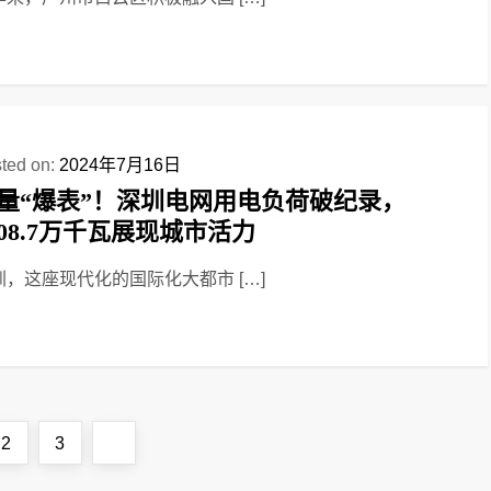
ted on:
2024年7月16日
量“爆表”！深圳电网用电负荷破纪录，
208.7万千瓦展现城市活力
圳，这座现代化的国际化大都市 […]
Page
Page
Next
2
3
page